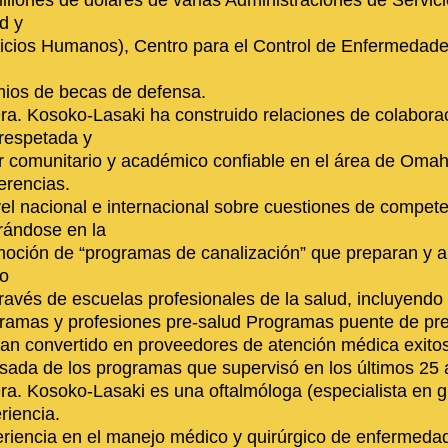
illones de dólares de varias Administraciones de Servic
d y
icios Humanos), Centro para el Control de Enfermedades
ios de becas de defensa.
ra. Kosoko-Lasaki ha construido relaciones de colabo
respetada y
r comunitario y académico confiable en el área de Omah
erencias.
vel nacional e internacional sobre cuestiones de competen
rándose en la
oción de “programas de canalización” que preparan y a
o
través de escuelas profesionales de la salud, incluyendo
ramas y profesiones pre-salud Programas puente de pr
an convertido en proveedores de atención médica exitos
sada de los programas que supervisó en los últimos 25 
ra. Kosoko-Lasaki es una oftalmóloga (especialista en
riencia.
riencia en el manejo médico y quirúrgico de enfermedad