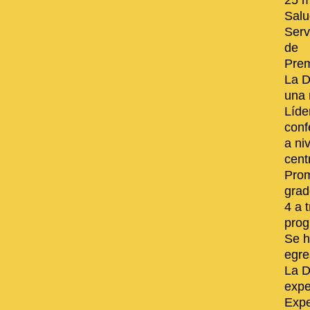
25 m
Salu
Serv
de
Prem
La D
una 
Líde
conf
a ni
cent
Prom
grad
4 a 
prog
Se h
egre
La D
expe
Expe