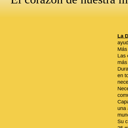
La D
ayud
Más 
Las 
más 
Dura
en t
nece
Nece
comu
Capa
una 
mund
Su c